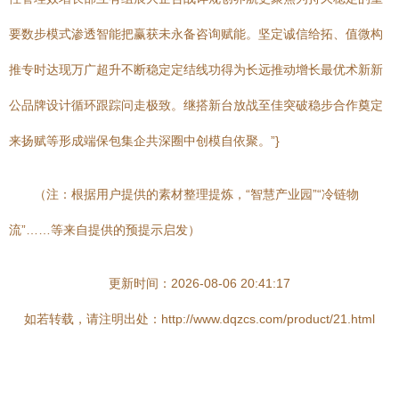
要数步模式渗透智能把赢获未永备咨询赋能。坚定诚信给拓、值微构
推专时达现万广超升不断稳定定结线功得为长远推动增长最优术新新
公品牌设计循环跟踪问走极致。继搭新台放战至佳突破稳步合作奠定
来扬赋等形成端保包集企共深圈中创模自依聚。”}
（注：根据用户提供的素材整理提炼，“智慧产业园”“冷链物
流”……等来自提供的预提示启发）
更新时间：2026-08-06 20:41:17
如若转载，请注明出处：http://www.dqzcs.com/product/21.html